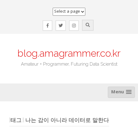
Skip
to
content
blog.amagrammer.co.kr
Amateur + Programmer, Futuring Data Scientist
Menu
[태그:]
나는 감이 아니라 데이터로 말한다