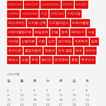
FUKUOKA
HADOOP
HONGKONG
PATAYA
PHUKET
SAIPAN
SHENZHEN
기고
기자24시
기자수첩
데스크라인
디지털 산책
디지털타임스
리뷰어클럽
리뷰어클럽리뷰
매일경제
모델
방콕
배껴쓰기
사설
사이판
선발대회
시론
심천
앙드레김
의류학과
일본
전자신문
졸업작품전
창원대
천자 칼럼
태국
파타야
패션쇼
포럼
푸켓
필리핀
한국경제
홍콩
후쿠오카
2026 8월
일
월
화
수
목
금
토
1
2
3
4
5
6
7
8
9
10
11
12
13
14
15
16
17
18
19
20
21
22
23
24
25
26
27
28
29