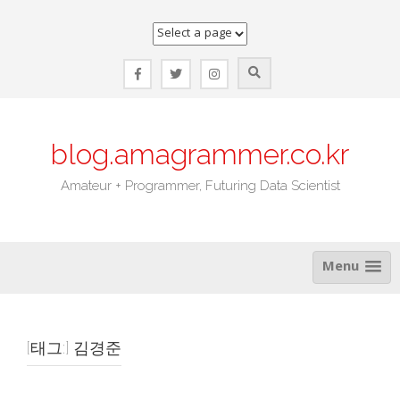
Skip
to
content
blog.amagrammer.co.kr
Amateur + Programmer, Futuring Data Scientist
Menu
[태그:]
김경준