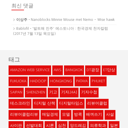
최신 댓글
이상주
-
Nanoblocks Minnie Mouse met Nemo – Wise hawk
Bablofil
-
‘발트해 진주’ 에스토니아 : 한국경제 천자칼럼
(2017년 7월 13일 목요일)
태그
AMAZON WEB SERVICE
AWS
BANGKOK
DT광장
ET단상
FUKUOKA
HADOOP
HONGKONG
PATAYA
PHUKET
SAIPAN
SHENZHEN
기고
기자24시
기자수첩
데스크라인
디지털 산책
디지털타임스
리뷰어클럽
리뷰어클럽리뷰
매일경제
모델
방콕
배껴쓰기
사설
사이판
선발대회
시론
심천
앙드레김
의류학과
일본