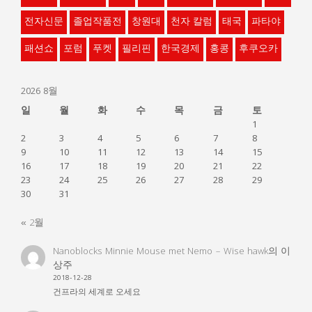
전자신문
졸업작품전
창원대
천자 칼럼
태국
파타야
패션쇼
포럼
푸켓
필리핀
한국경제
홍콩
후쿠오카
2026 8월
일
월
화
수
목
금
토
1
2
3
4
5
6
7
8
9
10
11
12
13
14
15
16
17
18
19
20
21
22
23
24
25
26
27
28
29
30
31
« 2월
Nanoblocks Minnie Mouse met Nemo – Wise hawk
의
이
상주
2018-12-28
건프라의 세계로 오세요