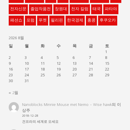
전자신문
졸업작품전
창원대
천자 칼럼
태국
파타야
패션쇼
포럼
푸켓
필리핀
한국경제
홍콩
후쿠오카
2026 8월
일
월
화
수
목
금
토
1
2
3
4
5
6
7
8
9
10
11
12
13
14
15
16
17
18
19
20
21
22
23
24
25
26
27
28
29
30
31
« 2월
Nanoblocks Minnie Mouse met Nemo – Wise hawk
의
이
상주
2018-12-28
건프라의 세계로 오세요