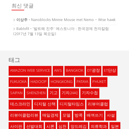
최신 댓글
이상주
-
Nanoblocks Minnie Mouse met Nemo – Wise hawk
Bablofil
-
‘발트해 진주’ 에스토니아 : 한국경제 천자칼럼
(2017년 7월 13일 목요일)
태그
AMAZON WEB SERVICE
AWS
BANGKOK
DT광장
ET단상
FUKUOKA
HADOOP
HONGKONG
PATAYA
PHUKET
SAIPAN
SHENZHEN
기고
기자24시
기자수첩
데스크라인
디지털 산책
디지털타임스
리뷰어클럽
리뷰어클럽리뷰
매일경제
모델
방콕
배껴쓰기
사설
사이판
선발대회
시론
심천
앙드레김
의류학과
일본