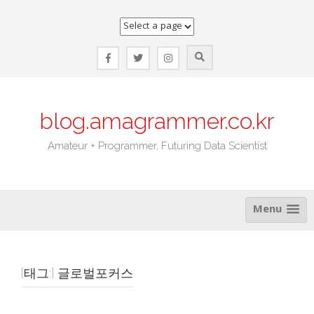
Skip
to
content
blog.amagrammer.co.kr
Amateur + Programmer, Futuring Data Scientist
Menu
[태그:]
글로벌포커스