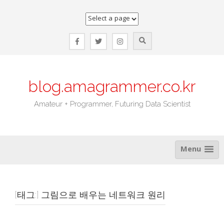
Skip
to
content
blog.amagrammer.co.kr
Amateur + Programmer, Futuring Data Scientist
Menu
[태그:]
그림으로 배우는 네트워크 원리