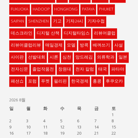
FUKUOKA
HADOOP
HONGKONG
PATAYA
PHUKET
SAIPAN
SHENZHEN
기고
기자24시
기자수첩
데스크라인
디지털 산책
디지털타임스
리뷰어클럽
리뷰어클럽리뷰
매일경제
모델
방콕
배껴쓰기
사설
사이판
선발대회
시론
심천
앙드레김
의류학과
일본
전자신문
졸업작품전
창원대
천자 칼럼
태국
파타야
패션쇼
포럼
푸켓
필리핀
한국경제
홍콩
후쿠오카
2026 8월
일
월
화
수
목
금
토
1
2
3
4
5
6
7
8
9
10
11
12
13
14
15
16
17
18
19
20
21
22